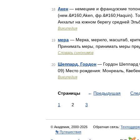
Акен
— немецкие и французские топон
18
(нем.&#160;Aken, фр.&#160;Haquin). Т
Анхальт на южном берегу средней Эль
Википедия
мера
— Мерка, мерило, масштаб, крите
19
Принимать меры, принимать меры пред
Словарь синонимов
Шеппард, Гордон
— Гордон Шеппард G
20
09) Место рождения: Монреаль, Квебе
Википедия
Страницы
←
Предыдущая
Сле
1
2
3
© Академик, 2000-2026
Обратная связь:
Техподдерж
👣 Путешествия