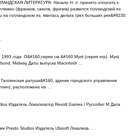
АНДСКАЯ ЛИТЕРАТУРА. Начало Н. л. принято относить к
х племен (франков, саксов, фризов) развился голландский яз.
 на голландском яз. явилась дельта трех больших рек&#8230;
…
1993 года. О&#160;серии см.&#160;Myst (серия игр). Myst
rbund, Midway Даты выпуска Macintosh …
Таллинская ратуша&#160; здание городского управление
аллин), расположена на …
dios Издатель Локализатор Revolt Games / Руссобит М Дата
ик Presto Studios Издатель Ubisoft Локализа …