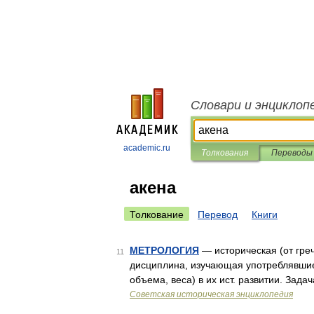
Словари и энциклоп
academic.ru
Толкования
Переводы
акена
Толкование
Перевод
Книги
МЕТРОЛОГИЯ
— историческая (от греч
11
дисциплина, изучающая употреблявши
объема, веса) в их ист. развитии. Зад
Советская историческая энциклопедия