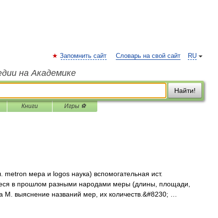
Запомнить сайт
Словарь на свой сайт
RU
едии на Академике
Найти!
Книги
Игры ⚽
. metron мера и logos наука) вспомогательная ист.
еся в прошлом разными народами меры (длины, площади,
ача М. выяснение названий мер, их количеств.&#8230; …