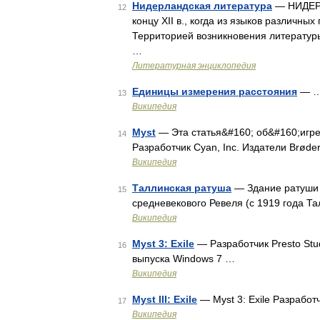
Нидерландская литература
— НИДЕРЛ
12
концу XII в., когда из языков различны
Территорией возникновения литературы
…
Литературная энциклопедия
Единицы измерения расстояния
— 
13
Википедия
Myst
— Эта статья&#160; об&#160;игре 
14
Разработчик Cyan, Inc. Издатели Brøde
Википедия
Таллинская ратуша
— Здание ратуши 
15
средневекового Ревеля (c 1919 года Т
Википедия
Myst 3: Exile
— Разработчик Presto Stu
16
выпуска Windows 7 …
Википедия
Myst III: Exile
— Myst 3: Exile Разработч
17
Википедия