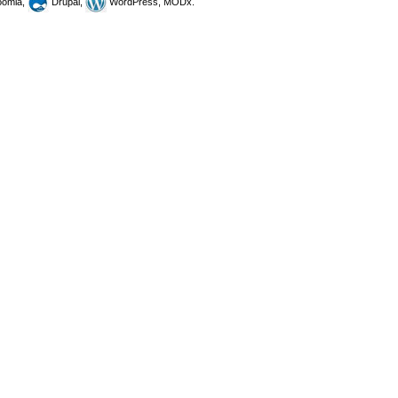
omla,
Drupal,
WordPress, MODx.