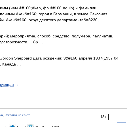
имы (нем.&#160;Aken, фр.&#160;Aquin) и фамилии
опонимы Акен&#160; город в Германии, в земле Саксония
бы. Акен&#160; округ десятого департамента&#8230; …
рий; мероприятие, способ, средство, полумера, паллиатив.
осторожности. .. Ср …
ordon Sheppard Дата рождения: 9&#160;апреля 1937(1937 04
к, Канада …
дующая
→
ка
,
Реклама на сайте
18+